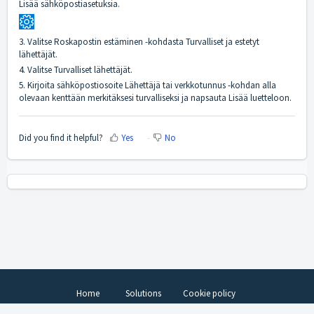
Lisää sähköpostiasetuksia.
3. Valitse Roskapostin estäminen -kohdasta Turvalliset ja estetyt
lähettäjät.
4. Valitse Turvalliset lähettäjät.
5. Kirjoita sähköpostiosoite Lähettäjä tai verkkotunnus -kohdan alla
olevaan kenttään merkitäksesi turvalliseksi ja napsauta Lisää luetteloon.
Did you find it helpful?
Yes
No
Home
Solutions
Cookie policy