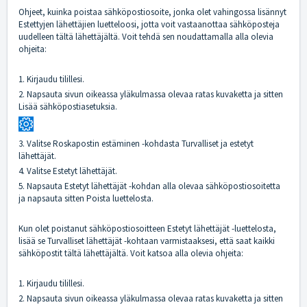
Ohjeet, kuinka poistaa sähköpostiosoite, jonka olet vahingossa lisännyt
Estettyjen lähettäjien luetteloosi, jotta voit vastaanottaa sähköposteja
uudelleen tältä lähettäjältä. Voit tehdä sen noudattamalla alla olevia
ohjeita:
1. Kirjaudu tilillesi.
2. Napsauta sivun oikeassa yläkulmassa olevaa ratas kuvaketta ja sitten
Lisää sähköpostiasetuksia.
3. Valitse Roskapostin estäminen -kohdasta Turvalliset ja estetyt
lähettäjät.
4. Valitse Estetyt lähettäjät.
5. Napsauta Estetyt lähettäjät -kohdan alla olevaa sähköpostiosoitetta
ja napsauta sitten Poista luettelosta.
Kun olet poistanut sähköpostiosoitteen Estetyt lähettäjät -luettelosta,
lisää se Turvalliset lähettäjät -kohtaan varmistaaksesi, että saat kaikki
sähköpostit tältä lähettäjältä. Voit katsoa alla olevia ohjeita:
1. Kirjaudu tilillesi.
2. Napsauta sivun oikeassa yläkulmassa olevaa ratas kuvaketta ja sitten