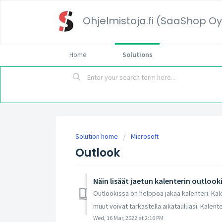
Ohjelmistoja.fi (SaaShop Oy
Home
Solutions
Solution home
Microsoft
Outlook
Näin lisäät jaetun kalenterin outlook
Outlookissa on helppoa jakaa kalenteri. Kal
muut voivat tarkastella aikatauluasi. Kalenter
Wed, 16 Mar, 2022 at 2:16 PM