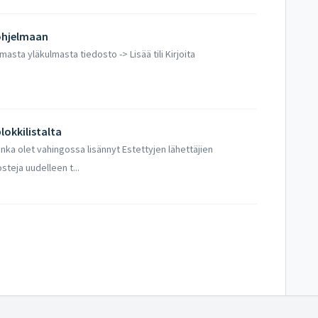
 ohjelmaan
masta yläkulmasta tiedosto -> Lisää tili Kirjoita
lokkilistalta
nka olet vahingossa lisännyt Estettyjen lähettäjien
steja uudelleen t...